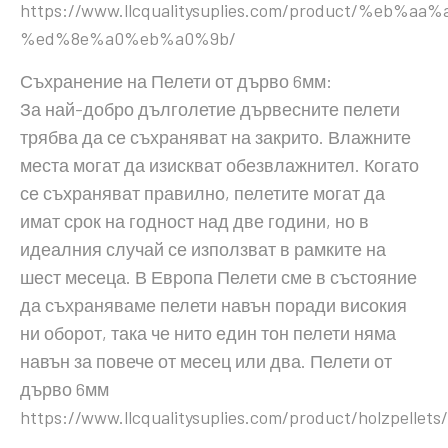
https://www.llcqualitysuplies.com/product/%eb%a
%ed%8e%a0%eb%a0%9b/
Съхранение на Пелети от дърво 6мм:
За най-добро дълголетие дървесните пелети
трябва да се съхраняват на закрито. Влажните
места могат да изискват обезвлажнител. Когато
се съхраняват правилно, пелетите могат да
имат срок на годност над две години, но в
идеалния случай се използват в рамките на
шест месеца. В Европа Пелети сме в състояние
да съхраняваме пелети навън поради високия
ни оборот, така че нито един тон пелети няма
навън за повече от месец или два. Пелети от
дърво 6мм
https://www.llcqualitysuplies.com/product/holzpellets/