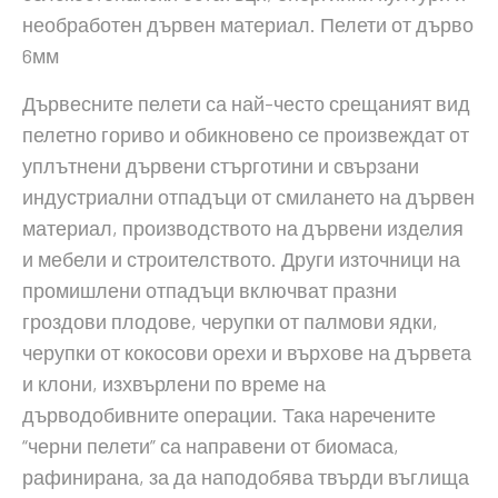
необработен дървен материал. Пелети от дърво
6мм
Дървесните пелети са най-често срещаният вид
пелетно гориво и обикновено се произвеждат от
уплътнени дървени стърготини и свързани
индустриални отпадъци от смилането на дървен
материал, производството на дървени изделия
и мебели и строителството. Други източници на
промишлени отпадъци включват празни
гроздови плодове, черупки от палмови ядки,
черупки от кокосови орехи и върхове на дървета
и клони, изхвърлени по време на
дърводобивните операции. Така наречените
“черни пелети” са направени от биомаса,
рафинирана, за да наподобява твърди въглища