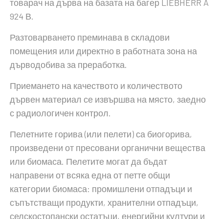
товарач на дърва на базата на багер LIEBHERR A
924 В.
Разтоварването преминава в складови
помещения или директно в работната зона на
дърводобива за преработка.
Приемането на качеството и количеството
дървен материал се извършва на място, заедно
с радиологичен контрол.
Пелетните горива (или пелети) са биогорива,
произведени от пресовани органични вещества
или биомаса. Пелетите могат да бъдат
направени от всяка една от петте общи
категории биомаса: промишлени отпадъци и
съпътстващи продукти, хранителни отпадъци,
селскостопански остатъци, енергийни култури и