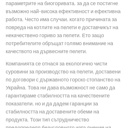
параметрите на биогоривата, за да се постигне
възможно най-висока ефективност и ефективна
работа. Често има случаи, когато причината за
повреда на котлите на пелети е доставчикът на
некачествено гориво за пелети. Ето защо
потребителите обръщат голямо внимание на
качеството на дървесните пелети.
Компанията се отнася за екологично чисти
суровини за производство на пелети, доставени
по договори с държавното горско стопанство на
Украйна. Това ни дава възможност не само да
гарантираме стабилността на качествените
показатели, но и да дадем гаранции за
стабилността на доставените обеми на
продукта. Този тип сътрудничество
предопределя безусловното изпълнение на