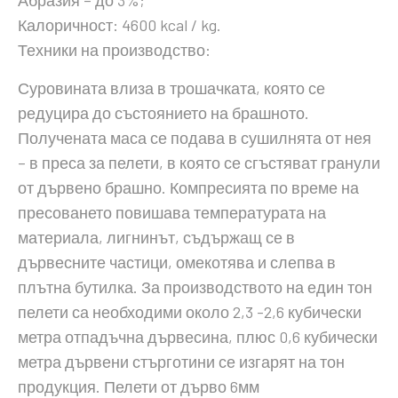
Абразия – до 3%;
Калоричност: 4600 kcal / kg.
Техники на производство:
Суровината влиза в трошачката, която се
редуцира до състоянието на брашното.
Получената маса се подава в сушилнята от нея
– в преса за пелети, в която се сгъстяват гранули
от дървено брашно. Компресията по време на
пресоването повишава температурата на
материала, лигнинът, съдържащ се в
дървесните частици, омекотява и слепва в
плътна бутилка. За производството на един тон
пелети са необходими около 2,3 -2,6 кубически
метра отпадъчна дървесина, плюс 0,6 кубически
метра дървени стърготини се изгарят на тон
продукция. Пелети от дърво 6мм