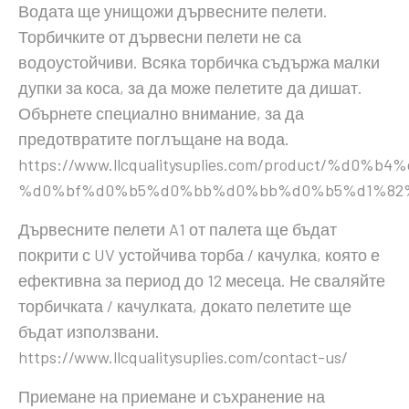
Водата ще унищожи дървесните пелети.
Торбичките от дървесни пелети не са
водоустойчиви. Всяка торбичка съдържа малки
дупки за коса, за да може пелетите да дишат.
Обърнете специално внимание, за да
предотвратите поглъщане на вода.
https://www.llcqualitysuplies.com/product/
%d0%bf%d0%b5%d0%bb%d0%bb%d0%b5%d1%82%
Дървесните пелети A1 от палета ще бъдат
покрити с UV устойчива торба / качулка, която е
ефективна за период до 12 месеца. Не сваляйте
торбичката / качулката, докато пелетите ще
бъдат използвани.
https://www.llcqualitysuplies.com/contact-us/
Приемане на приемане и съхранение на