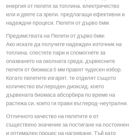
енергия от пелети за топлина, електричество
или и двете са зрели, предлагащи ефективни и
надеждни процеси. Пелети от дърво 6мм
Предимствата на Пелети от дърво 6мм:
Ако искате да получите надежден източник на
топлина, спестете пари и спомогнете за
опазването на околната среда, дървесните
пелети от биомаса 6 мм правят чудесен избор.
Когато пелетите изгарят, те отделят същото
количество въглероден диоксид, което
дървената биомаса абсорбира по време на
растежа си, което ги прави въглерод-неутрални.
Отличното качество на пелетите е от
съществено значение за постигане на постоянен
и оптимален процес на нагряване. Тъй като