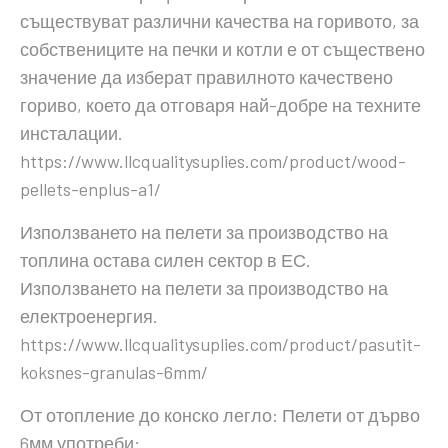
съществуват различни качества на горивото, за
собствениците на печки и котли е от съществено
значение да изберат правилното качествено
гориво, което да отговаря най-добре на техните
инсталации.
https://www.llcqualitysuplies.com/product/wood-
pellets-enplus-a1/
Използването на пелети за производство на
топлина остава силен сектор в ЕС.
Използването на пелети за производство на
електроенергия.
https://www.llcqualitysuplies.com/product/pasutit-
koksnes-granulas-6mm/
От отопление до конско легло: Пелети от дърво
6мм употреби: