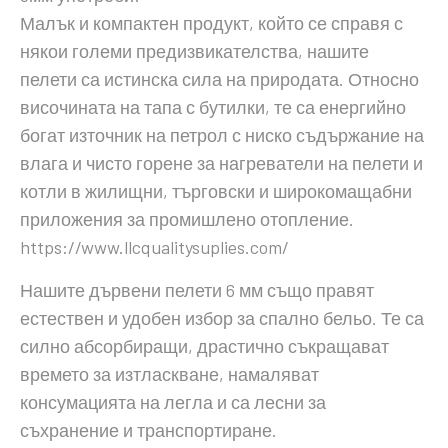
Малък и компактен продукт, който се справя с
някои големи предизвикателства, нашите
пелети са истинска сила на природата. Относно
височината на тапа с бутилки, те са енергийно
богат източник на петрол с ниско съдържание на
влага и чисто горене за нагреватели на пелети и
котли в жилищни, търговски и широкомащабни
приложения за промишлено отопление.
https://www.llcqualitysuplies.com/
Нашите дървени пелети 6 мм също правят
естествен и удобен избор за спално бельо. Те са
силно абсорбиращи, драстично съкращават
времето за изтласкване, намаляват
консумацията на легла и са лесни за
съхранение и транспортиране.