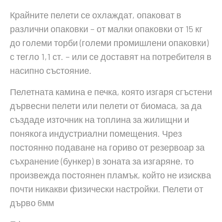
Крайните пелети се охлаждат, опаковат в
различни опаковки – от малки опаковки от 15 кг
до големи торби (големи промишлени опаковки)
с тегло 1,1 ст. – или се доставят на потребителя в
насипно състояние.
Пелетната камина е печка, която изгаря сгъстени
дървесни пелети или пелети от биомаса, за да
създаде източник на топлина за жилищни и
понякога индустриални помещения. Чрез
постоянно подаване на гориво от резервоар за
съхранение (бункер) в зоната за изгаряне, то
произвежда постоянен пламък, който не изисква
почти никакви физически настройки. Пелети от
дърво 6мм