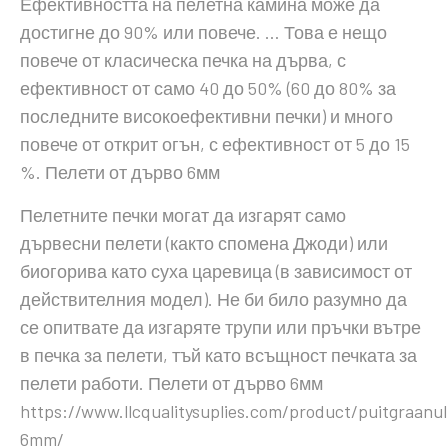
Ефективността на пелетна камина може да
достигне до 90% или повече. … Това е нещо
повече от класическа печка на дърва, с
ефективност от само 40 до 50% (60 до 80% за
последните високоефективни печки) и много
повече от открит огън, с ефективност от 5 до 15
%. Пелети от дърво 6мм
Пелетните печки могат да изгарят само
дървесни пелети (както спомена Джоди) или
биогорива като суха царевица (в зависимост от
действителния модел). Не би било разумно да
се опитвате да изгаряте трупи или пръчки вътре
в печка за пелети, тъй като всъщност печката за
пелети работи. Пелети от дърво 6мм
https://www.llcqualitysuplies.com/product/puitgraanul
6mm/